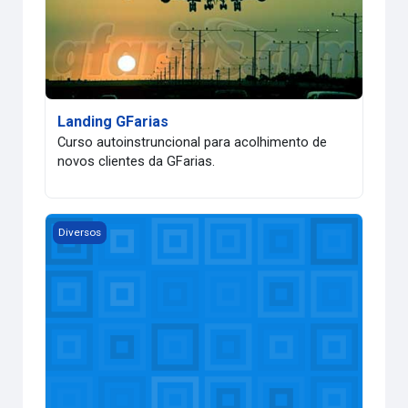
Landing GFarias
Curso autoinstruncional para acolhimento de
novos clientes da GFarias.
Webex
Diversos