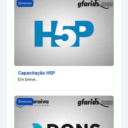
Capacitação H5P
Diversos
Capacitação H5P
Em breve...
Dons
Diversos