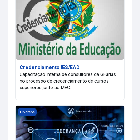
Credenciamento IES/EAD
Capacitação interna de consultores da GFarias
no processo de credenciamento de cursos
superiores junto ao MEC.
Liderança na Educação
Diversos