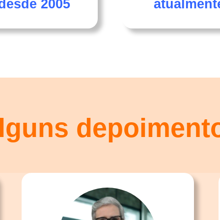
desde 2005
atualment
lguns depoiment