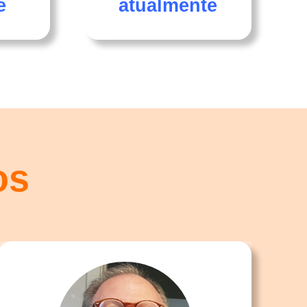
e
atualmente
os