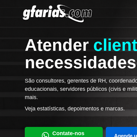
Atender
clien
necessidade
São consultores, gerentes de RH, coordenado
educacionais, servidores públicos (civis e mi
mais.
Veja estatísticas, depoimentos e marcas.
Contate-nos
Agende u