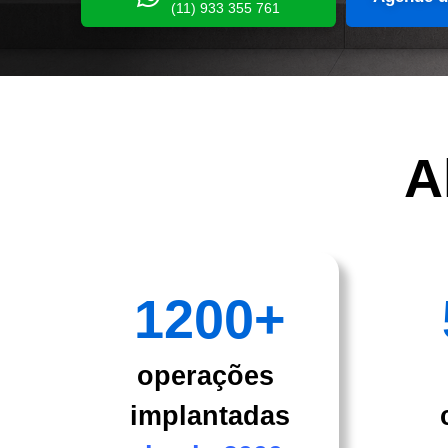
(11) 933 355 761
A
1200
+
operações
implantadas