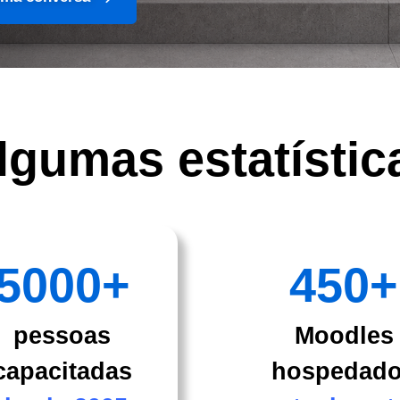
lgumas estatístic
5000
+
450
+
pessoas
Moodles
capacitadas
hospedad