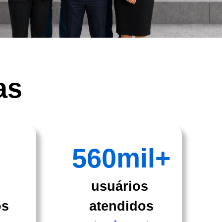
as
560
mil+
usuários
os
atendidos