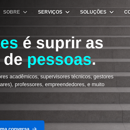
SOBRE
SERVIÇOS
SOLUÇÕES
C
tes
é suprir as
s de
pessoas
.
res acadêmicos, supervisores técnicos, gestores
litares), professores, empreendedores, e muito
ma conversa