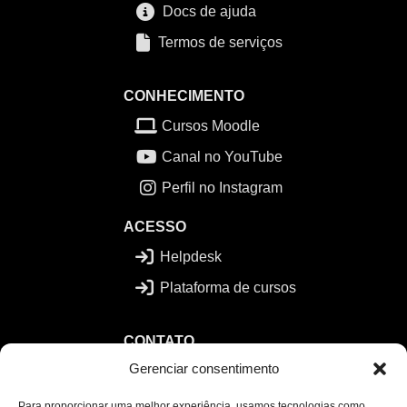
Docs de ajuda
Termos de serviços
CONHECIMENTO
Cursos Moodle
Canal no YouTube
Perfil no Instagram
ACESSO
Helpdesk
Plataforma de cursos
CONTATO
Gerenciar consentimento
contato@gfarias.com
WhatsApp
Para proporcionar uma melhor experiência, usamos tecnologias como