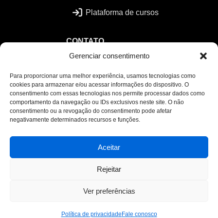
Plataforma de cursos
CONTATO
Gerenciar consentimento
contato@gfarias.com
WhatsApp
Para proporcionar uma melhor experiência, usamos tecnologias como
cookies para armazenar e/ou acessar informações do dispositivo. O
Agende uma reunião
consentimento com essas tecnologias nos permite processar dados como
comportamento da navegação ou IDs exclusivos neste site. O não
Seja um parceiro
consentimento ou a revogação do consentimento pode afetar
negativamente determinados recursos e funções.
Ouvidoria
Aceitar
Copyright desde 1997 © GFarias Educação Ltda
TODOS OS DIREITOS RESERVADOS
Rejeitar
Ver preferências
Fale conosco
Política de privacidade
Fale conosco