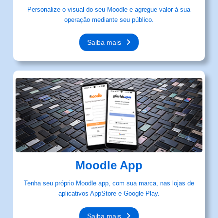
Personalize o visual do seu Moodle e agregue valor à sua
operação mediante seu público.
Saiba mais
Moodle App
Tenha seu próprio Moodle app, com sua marca, nas lojas de
aplicativos AppStore e Google Play.
Saiba mais