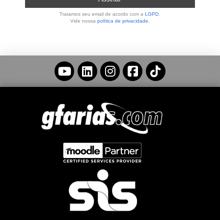
Tratamos seu email de acordo com a
LGPD
.
Vide nossa
política de privacidade
.